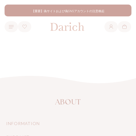
【重要】偽サイトおよび偽SNSアカウントの注意喚起
ロ
カ
グ
ー
イ
ト
ン
ABOUT
INFORMATION