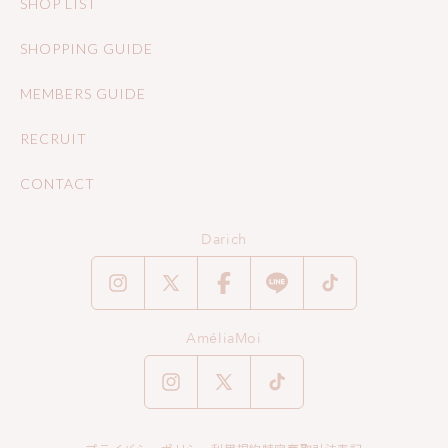
SHOP LIST
SHOPPING GUIDE
MEMBERS GUIDE
RECRUIT
CONTACT
Darich
Instagram
X
Facebook
Translation
TikTok
(Twitter)
missing:
AméliaMoi
ja.general.social.links.line