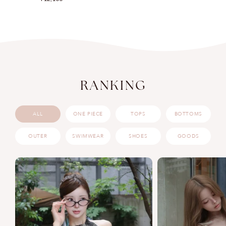
常
価
格
RANKING
ALL
ONE PIECE
TOPS
BOTTOMS
OUTER
SWIMWEAR
SHOES
GOODS