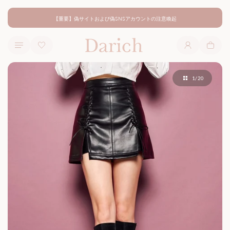
【重要】偽サイトおよび偽SNSアカウントの注意喚起
ロ
カ
グ
ー
イ
ト
ン
1
/
20