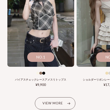
NO.1
NO
バイアスチェックレースアメスリトップス
ショルダーリボンレー
通
¥9,900
通
¥17
常
常
価
価
格
格
VIEW MORE