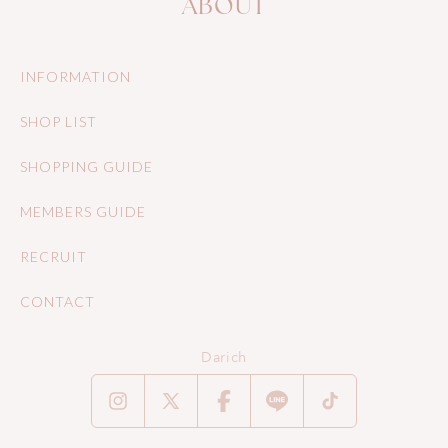
ABOUT
INFORMATION
SHOP LIST
SHOPPING GUIDE
MEMBERS GUIDE
RECRUIT
CONTACT
Darich
Instagram
X
Facebook
Translation
TikTok
(Twitter)
missing: