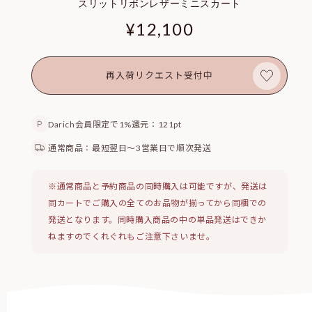
スリットリボンレザーミニスカート
通
¥12,100
常
価
格
再入荷リクエスト受付中
Darich会員限定で1%還元：121pt
通常商品：最短翌日〜3営業日で順次発送
※通常商品と予約商品の同時購入は可能ですが、発送は
同カートでご購入の全てのお品物が揃ってから同梱での
発送となります。同時購入商品の中の単品発送はできか
ねますのでくれぐれもご注意下さいませ。