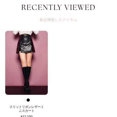
RECENTLY VIEWED
最近閲覧したアイテム
スリットリボンレザーミ
ニスカート
通
¥12,100