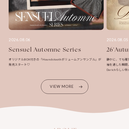
2026.08.06
2026.08.05
Sensuel Automne Series
26'Aut
オリジナルBOX付きの「Houndstoothボリュームアンサンブル」が
静かに、でも確
発売スタート♡
袖を通した瞬間
Darichらし
VIEW MORE